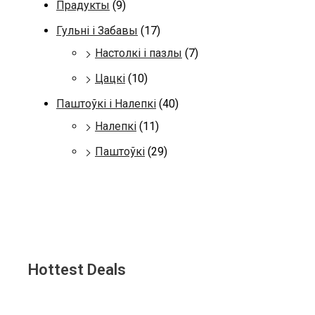
Прадукты
(9)
Гульні і Забавы
(17)
Настолкі і пазлы
(7)
Цацкі
(10)
Паштоўкі і Налепкі
(40)
Налепкі
(11)
Паштоўкі
(29)
Hottest Deals