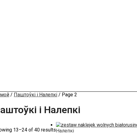
мой
/
Паштоўкі і Налепкі
/ Page 2
аштоўкі і Налепкі
owing 13–24 of 40 results
Налепкі