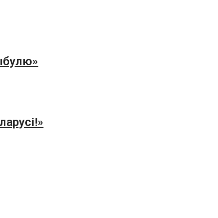
цыбулю»
ларусі!»