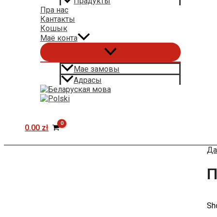
Прадукты
Пра нас
Кантакты
Кошык
Маё конта
Мае замовы
Адрасы
0.00
zł
Да
П
Sh