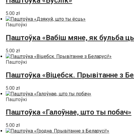
Паштоўка «Буслік»
5.00
zł
Паштоўкі
Паштоўка «Вабіш мяне, як бульба 
5.00
zł
Паштоўкі
Паштоўка «Віцебск. Прывітанне з Бе
5.00
zł
Паштоўкі
Паштоўка «Галоўнае, што ты побач»
5.00
zł