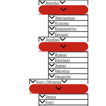
Аздобы
Завушніцы
Кулоны
Бранзалеткі
Брошкі
Дробязі
Асадкі
Бірулькі
Значкі
Магніты
Нашыўкі
Кнігі і Музыка
Зянон
Кнігі