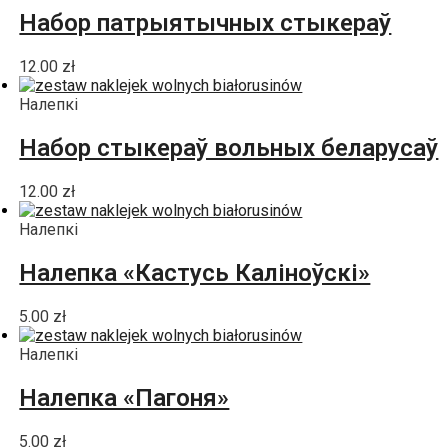
Набор патрыятычных стыкераў
12.00
zł
Налепкі
Набор стыкераў вольных беларусаў
12.00
zł
Налепкі
Налепка «Кастусь Каліноўскі»
5.00
zł
Налепкі
Налепка «Пагоня»
5.00
zł