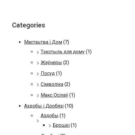
Categories
Мастацтва і Дом
(7)
Тэкстыль для дому
(1)
Жаўнеры
(2)
Посуд
(1)
Сімволіка
(2)
Макс Осіпаў
(1)
Аздобы і Дробязі
(10)
Аздобы
(1)
Брошкі
(1)