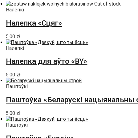
Out of stock
Налепкі
Налепка «Сцяг»
5.00
zł
Налепкі
Налепка для аўто «BY»
5.00
zł
Паштоўкі
Паштоўка «Беларускі нацыянальны 
5.00
zł
Паштоўкі