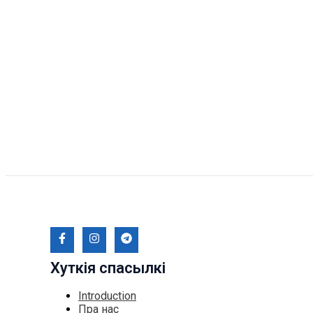
Хуткія спасылкі
Introduction
Пра нас