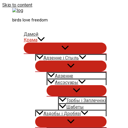
Skip to content
birds love freedom
Дамой
Крама
Адзенне і Стыль
Адзенне
Аксэсуары
Торбы і Заплечнікі
Шабеты
Аздобы і Дробязі