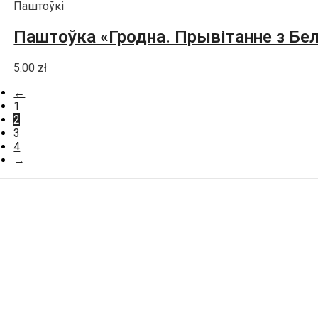
Паштоўкі
Паштоўка «Гродна. Прывітанне з Бел
5.00
zł
←
1
2
3
4
→