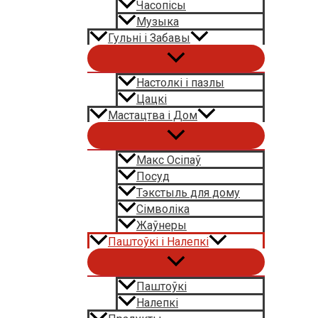
Часопісы
Музыка
Гульні і Забавы
Настолкі і пазлы
Цацкі
Мастацтва і Дом
Макс Осіпаў
Посуд
Тэкстыль для дому
Сімволіка
Жаўнеры
Паштоўкі і Налепкі
Паштоўкі
Налепкі