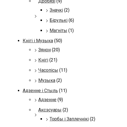
Дробязі
(9)
Значкі
(2)
Бірулькі
(6)
Магніты
(1)
Кнігі і Музыка
(50)
Зянон
(20)
Кнігі
(21)
Часопісы
(11)
Музыка
(2)
Адзенне і Стыль
(11)
Адзенне
(9)
Аксэсуары
(2)
Торбы і Заплечнікі
(2)