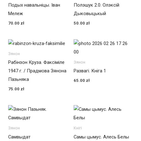
Подых навальніцы. Іван
Полэшук 2.0. Олэксій
Мележ
Дыковыцькый
70.00
zł
50.00
zł
Зянон
Рабінзон Круза. Факсіміле
Зянон
1947 г. / Прадмова Зянона
Развагі. Кніга 1
Пазьняка
65.00
zł
75.00
zł
Зянон
Кнігі
Самвыдат
Самы цымус. Алесь Белы