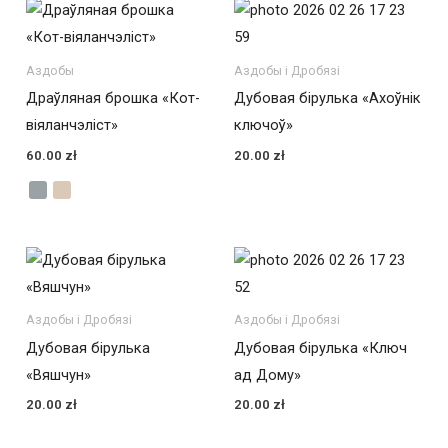
Аздобы
Аздобы і Дробязі
Драўляная брошка «Кот-
Дубовая бірулька «Ахоўнік
віяланчэліст»
ключоў»
60.00
zł
20.00
zł
Аздобы і Дробязі
Аздобы і Дробязі
Дубовая бірулька
Дубовая бірулька «Ключ
«Вяшчун»
ад Дому»
20.00
zł
20.00
zł