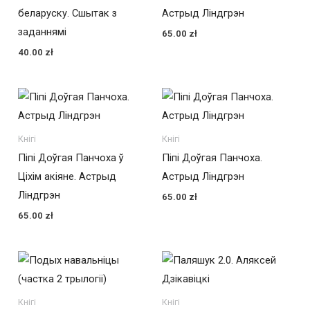
беларуску. Сшытак з
Астрыд Ліндгрэн
заданнямі
65.00
zł
40.00
zł
Кнігі
Кнігі
Піпі Доўгая Панчоха ў
Піпі Доўгая Панчоха.
Ціхім акіяне. Астрыд
Астрыд Ліндгрэн
Ліндгрэн
65.00
zł
65.00
zł
Кнігі
Кнігі