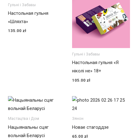
Гульні і Забавы
Настольная гульня
«Шляхта»
135.00
zł
Гульні і Забавы
Настольная гульня «Я
ніколі не» 18+
105.00
zł
Мастацтва і Дом
Зянон
Нацыянальны сцяг
Новае стагоддзе
вольнай Беларусі
65.00
zł