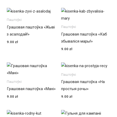
Паштоўкі
Грашовая паштоўка «Жыві
Паштоўкі
з асалодай!»
Грашовая паштоўка «Каб
збываліся мары!»
9.00
zł
9.00
zł
Паштоўкі
Грашовая паштоўка «На
Паштоўкі
Грашовая паштоўка «Мані»
простыя рэчы»
9.00
zł
9.00
zł