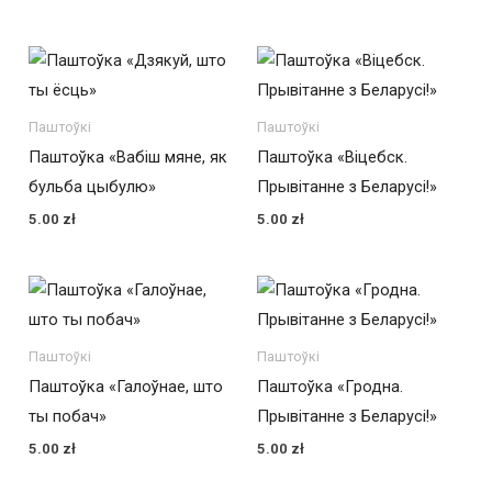
Паштоўкі
Паштоўкі
Паштоўка «Вабіш мяне, як
Паштоўка «Віцебск.
бульба цыбулю»
Прывітанне з Беларусі!»
5.00
zł
5.00
zł
Паштоўкі
Паштоўкі
Паштоўка «Галоўнае, што
Паштоўка «Гродна.
ты побач»
Прывітанне з Беларусі!»
5.00
zł
5.00
zł