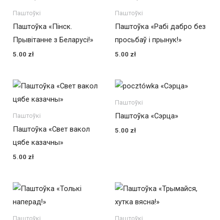
Паштоўкі
Паштоўкі
Паштоўка «Пінск.
Паштоўка «Рабі дабро без
Прывітанне з Беларусі!»
просьбаў і прынук!»
5.00
zł
5.00
zł
Паштоўкі
Паштоўка «Сэрца»
Паштоўкі
Паштоўка «Свет вакол
5.00
zł
цябе казачны»
5.00
zł
Паштоўкі
Паштоўкі