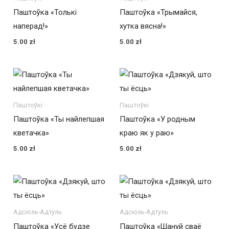
Паштоўка «Толькі
Паштоўка «Трымайся,
наперад!»
хутка вясна!»
5.00
zł
5.00
zł
Паштоўкі
Паштоўкі
Паштоўка «Ты найлепшая
Паштоўка «У родным
кветачка»
краю як у раю»
5.00
zł
5.00
zł
Адсюль-Адтуль
Адсюль-Адтуль
Паштоўка «Усё будзе
Паштоўка «Шануй сваё