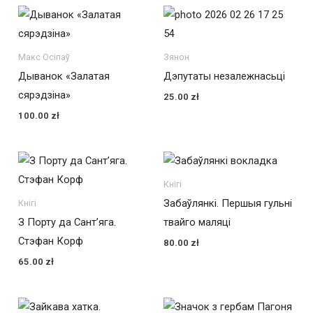
Макс Осіпаў
Зянон
Дыванок «Залатая
Дэпутаты незалежнасьці
сярэдзіна»
25.00
zł
100.00
zł
Кнігі
Забаўлянкі. Першыя гульні
Кнігі
З Порту да Сант’яга.
твайго маляці
Стэфан Корф
80.00
zł
65.00
zł