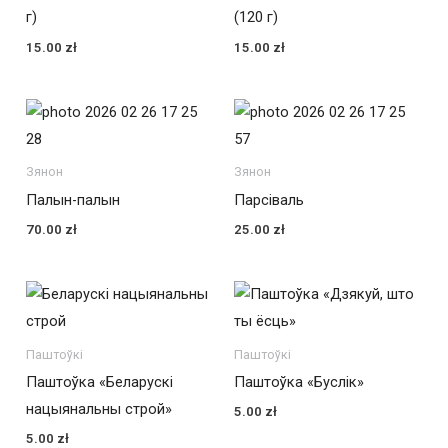
г)
(120 г)
15.00
zł
15.00
zł
Зянон
Зянон
Палын-палын
Парсіваль
70.00
zł
25.00
zł
Паштоўкі
Паштоўкі
Паштоўка «Беларускі
Паштоўка «Буслік»
нацыянальны строй»
5.00
zł
5.00
zł