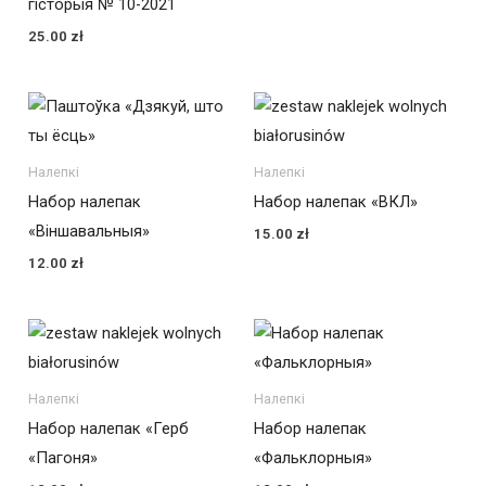
гісторыя № 10-2021
25.00
zł
Налепкі
Налепкі
Набор налепак
Набор налепак «ВКЛ»
«Віншавальныя»
15.00
zł
12.00
zł
Налепкі
Налепкі
Набор налепак «Герб
Набор налепак
«Пагоня»
«Фальклорныя»