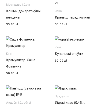
Мастацтва і Дом
Кошык дэкаратыўны
Зянон
пляцены
Краявід перад нізінай
35.00
zł
55.00
zł
Кнігі
Купальскі спеўнік
Кнігі
Крэмулятар. Саша
32.00
zł
Філіпенка
50.00
zł
Прадукты
Лідскі квас (0,45 л,
Аздобы і Дробязі