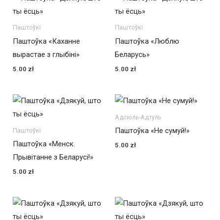
Паштоўкі
Паштоўкі
Паштоўка «Каханне
Паштоўка «Люблю
вырастае з глыбіні»
Беларусь»
5.00
zł
5.00
zł
Адсюль-Адтуль
Паштоўка «Не сумуй!»
Паштоўкі
Паштоўка «Менск.
5.00
zł
Прывітанне з Беларусі!»
5.00
zł