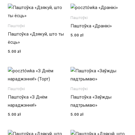
Паштоўкі
Паштоўка «Дранікі»
Паштоўкі
Паштоўка «Дзякуй, што ты
5.00
zł
ёсць»
5.00
zł
Паштоўкі
Паштоўкі
Паштоўка «З Днём
Паштоўка «Заўжды
нараджэння!»
падтрымаю»
5.00
zł
5.00
zł