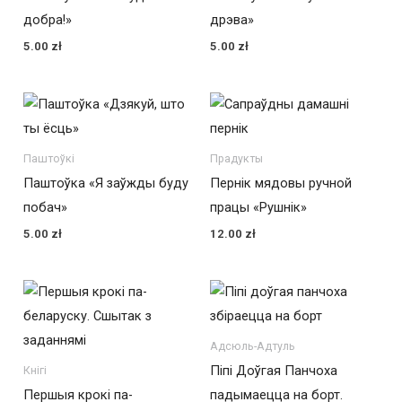
добра!»
дрэва»
5.00
zł
5.00
zł
Паштоўкі
Прадукты
Паштоўка «Я заўжды буду
Пернік мядовы ручной
побач»
працы «Рушнік»
5.00
zł
12.00
zł
Адсюль-Адтуль
Піпі Доўгая Панчоха
Кнігі
Першыя крокі па-
падымаецца на борт.