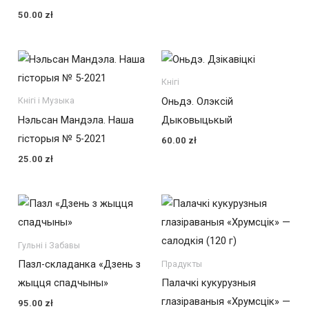
50.00
zł
Кнігі
Оньдэ. Олэксій
Кнігі і Музыка
Нэльсан Мандэла. Наша
Дыковыцькый
гісторыя № 5-2021
60.00
zł
25.00
zł
Гульні і Забавы
Пазл-складанка «Дзень з
Прадукты
жыцця спадчыны»
Палачкі кукурузныя
глазіраваныя «Хрумсцік» —
95.00
zł