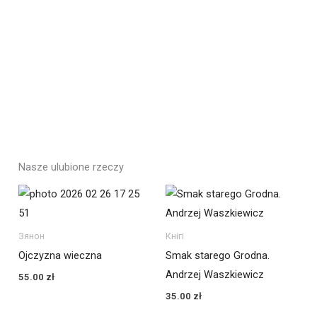
Nasze ulubione rzeczy
Зянон
Кнігі
Ojczyzna wieczna
Smak starego Grodna.
Andrzej Waszkiewicz
55.00
zł
35.00
zł