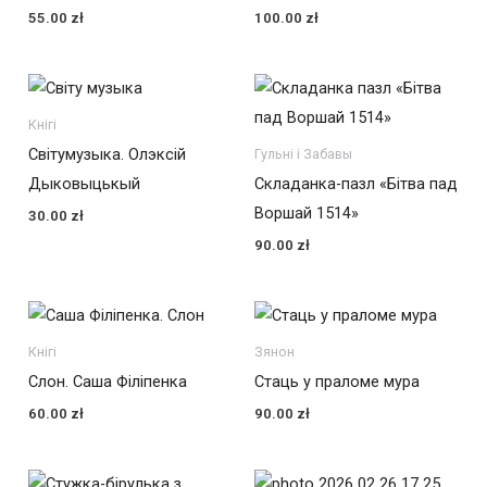
55.00
zł
100.00
zł
Кнігі
Світумузыка. Олэксій
Гульні і Забавы
Дыковыцькый
Складанка-пазл «Бітва пад
Воршай 1514»
30.00
zł
90.00
zł
Кнігі
Зянон
Слон. Саша Філіпенка
Стаць у праломе мура
60.00
zł
90.00
zł