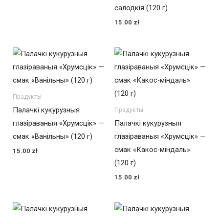
салодкія (120 г)
15.00
zł
Прадукты
Палачкі кукурузныя
Прадукты
глазіраваныя «Хрумсцік» —
Палачкі кукурузныя
смак «Ванільны» (120 г)
глазіраваныя «Хрумсцік» —
смак «Какос-міндаль»
15.00
zł
(120 г)
15.00
zł