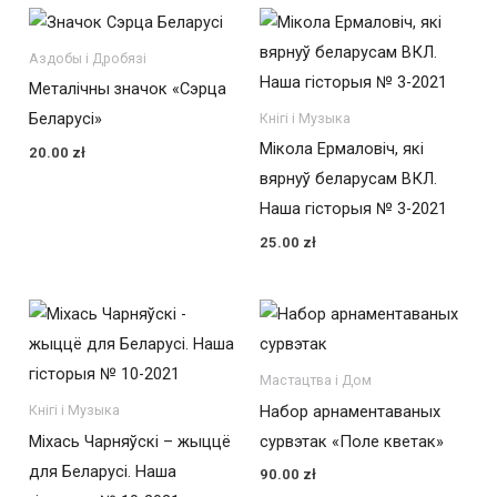
Аздобы і Дробязі
Металічны значок «Сэрца
Беларусі»
Кнігі і Музыка
Мікола Ермаловіч, які
20.00
zł
вярнуў беларусам ВКЛ.
Наша гісторыя № 3-2021
25.00
zł
Мастацтва і Дом
Набор арнаментаваных
Кнігі і Музыка
Міхась Чарняўскі – жыццё
сурвэтак «Поле кветак»
для Беларусі. Наша
90.00
zł