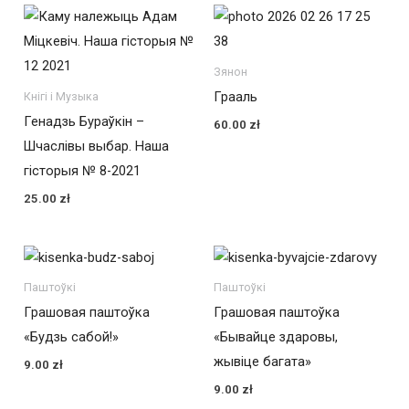
Зянон
Грааль
Кнігі і Музыка
Генадзь Бураўкін –
60.00
zł
Шчаслівы выбар. Наша
гісторыя № 8-2021
25.00
zł
Паштоўкі
Паштоўкі
Грашовая паштоўка
Грашовая паштоўка
«Будзь сабой!»
«Бывайце здаровы,
жывіце багата»
9.00
zł
9.00
zł