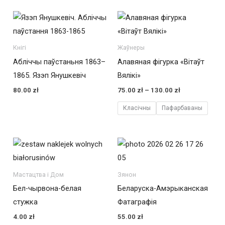
Кнігі
Жаўнеры
Абліччы паўстаньня 1863–
Алавяная фігурка «Вітаўт
1865. Язэп Янушкевіч
Вялікі»
Zakres
80.00
zł
75.00
zł
–
130.00
zł
cen:
od
Класічны
Пафарбаваны
75.00 zł
do
130.00 zł
Мастацтва і Дом
Зянон
Бел-чырвона-белая
Беларуска-Амэрыканская
стужка
Фатаграфія
4.00
zł
55.00
zł