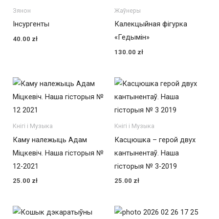
Зянон
Жаўнеры
Інсургенты
Калекцыйная фігурка
«Гедымін»
40.00
zł
130.00
zł
Кнігі і Музыка
Кнігі і Музыка
Каму належыць Адам
Касцюшка – герой двух
Міцкевіч. Наша гісторыя №
кантынентаў. Наша
12-2021
гісторыя № 3-2019
25.00
zł
25.00
zł