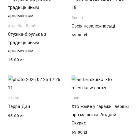
Зянон
Сэсія незалежнасьці
Аздобы і Дробязі
Стужка-бірулька з
65.00
zł
традыцыйным
арнаментам
15.00
zł
Зянон
Кнігі
Тэрра Дэй
Хто жыве ў гаражы: вершы
пра машынкі. Андрэй
95.00
zł
Скурко
65.00
zł