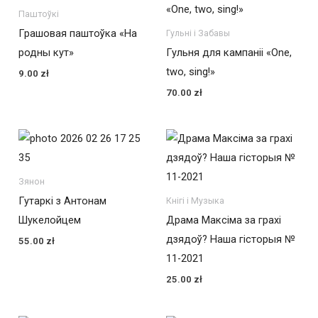
Паштоўкі
Грашовая паштоўка «На
Гульні і Забавы
родны кут»
Гульня для кампаніі «One,
two, sing!»
9.00
zł
70.00
zł
Зянон
Гутаркі з Антонам
Кнігі і Музыка
Шукелойцем
Драма Максіма за грахі
дзядоў? Наша гісторыя №
55.00
zł
11-2021
25.00
zł