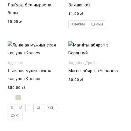
Лан’ярд бел-чырвона-
бляшанка)
белы
11.00
zł
15.00
zł
Хлебны
Цёмны
Адзенне
Аздобы і Дробязі
Льняная мужчынская
Магніт-абярэг «Берагіня»
кашуля «Колас»
30.00
zł
350.00
zł
S
M
L
XL
XXL
XXXL