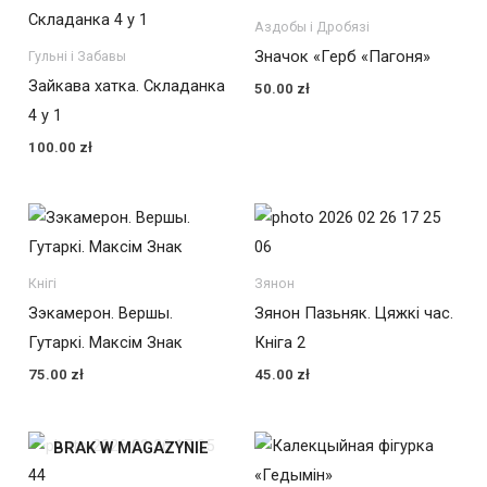
Аздобы і Дробязі
Значок «Герб «Пагоня»
Гульні і Забавы
Зайкава хатка. Складанка
50.00
zł
4 у 1
100.00
zł
Кнігі
Зянон
Зэкамерон. Вершы.
Зянон Пазьняк. Цяжкі час.
Гутаркі. Максім Знак
Кніга 2
75.00
zł
45.00
zł
BRAK W MAGAZYNIE