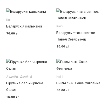
Кнігі
Беларускія калыханкі
Кнігі
Беларусь —гэта святое.
70.00
zł
Павел Севярынец
80.00
zł
Аздобы і Дробязі
Кнігі
Бірулька бел-чырвона
Былы сын. Саша Філіпенка
белая
50.00
zł
15.00
zł